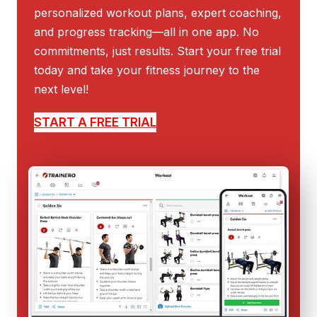
personalized workout plans, expert coaching,
and progress tracking—all in one app. No
commitments, just results. Start your free trial
today and take your fitness journey to the
next level!
START A FREE TRIAL