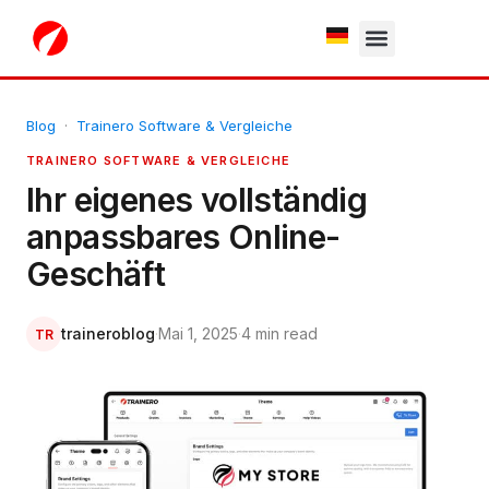
White Label
Free Trial
Blog
·
Trainero Software & Vergleiche
TRAINERO SOFTWARE & VERGLEICHE
Ihr eigenes vollständig
anpassbares Online-
Geschäft
traineroblog
·
Mai 1, 2025
·
4 min read
TR