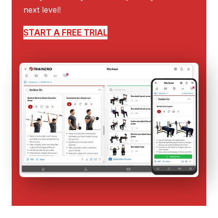
next level!
START A FREE TRIAL