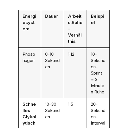
Energi
Dauer
Arbeit
Beispi
esyst
s:Ruhe
el
em
-
Verhäl
tnis
Phosp
0-10
1:12
10-
hagen
Sekund
Sekund
en
en-
Sprint
= 2
Minute
n Ruhe
Schne
10-30
1:5
20-
lles
Sekund
Sekund
Glykol
en
en-
ytisch
Interval