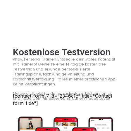
All rights reserved
Kostenlose Testversion
Ahoy, Personal Trainer! Entdecke dein volles Potenzial
mit Trainero! Genieße eine 14-tägige kostenlose
Testversion und erkunde personalisierte
Trainingspläne, fachkundige Anleitung und
Fortschrittsverfolgung – alles in einer praktischen App.
Keine Verpflichtungen.
Melde dich jetzt für deine kostenlose Testversion an
[contact-form-7 id="2346c1c" title="Contact
und hebe dein Fitnesserlebnis auf ein neues Level!
form 1 de"]