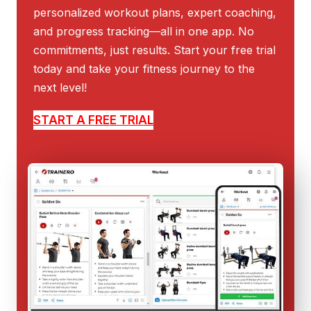
personalized workout plans, expert coaching,
and progress tracking—all in one app. No
commitments, just results. Start your free trial
today and take your fitness journey to the
next level!
START A FREE TRIAL