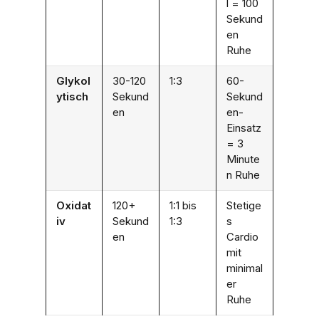
l = 100
Sekund
en
Ruhe
Glykol
30-120
1:3
60-
ytisch
Sekund
Sekund
en
en-
Einsatz
= 3
Minute
n Ruhe
Oxidat
120+
1:1 bis
Stetige
iv
Sekund
1:3
s
en
Cardio
mit
minimal
er
Ruhe