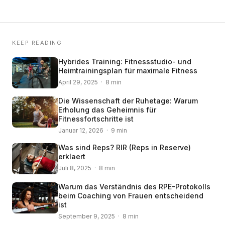
KEEP READING
Hybrides Training: Fitnessstudio- und
Heimtrainingsplan für maximale Fitness
April 29, 2025 · 8 min
Die Wissenschaft der Ruhetage: Warum
Erholung das Geheimnis für
Fitnessfortschritte ist
Januar 12, 2026 · 9 min
Was sind Reps? RIR (Reps in Reserve)
erklaert
Juli 8, 2025 · 8 min
Warum das Verständnis des RPE-Protokolls
beim Coaching von Frauen entscheidend
ist
September 9, 2025 · 8 min
© 2008 – 2024 Copyright © Trainero.com