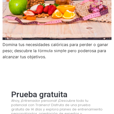
Domina tus necesidades calóricas para perder o ganar
© 2008 – 2024 Copyright © Trainero.com
© 2008 – 2024 Copyright © Trainero.com
peso; descubre la fórmula simple pero poderosa para
All rights reserved
All rights reserved
alcanzar tus objetivos.
Prueba gratuita
Ahoy, ¡Entrenador personal! ¡Descubre todo tu
potencial con Trainero! Disfruta de una prueba
gratuita de 14 días y explora planes de entrenamiento
personalizados, orientación de expertos y