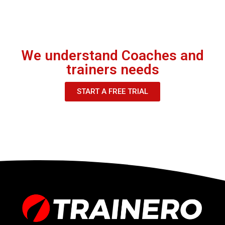
We understand Coaches and
trainers needs
START A FREE TRIAL