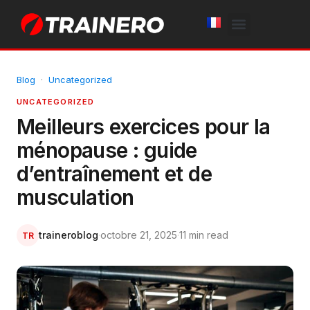
White Label
Free Trial
Blog
·
Uncategorized
UNCATEGORIZED
Meilleurs exercices pour la
ménopause : guide
d’entraînement et de
musculation
traineroblog
·
octobre 21, 2025
·
11 min read
TR