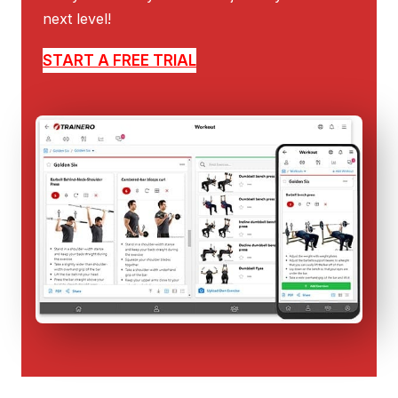
next level!
START A FREE TRIAL