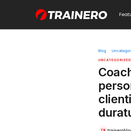
Feat
Blog
·
Uncategor
UNCATEGORIZE
Coachi
person
clien
duratu
traineroblo
TR