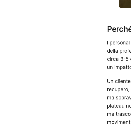
Perché
I personal
della prof
circa 3-5 
un impatto
Un client
recupero, 
ma sopravv
plateau no
ma trascor
movimento