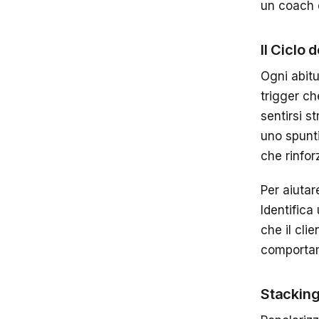
un coach 
Il Ciclo 
Ogni abitu
trigger ch
sentirsi s
uno spunti
che rinfor
Per aiutare
Identifica
che il cli
comportam
Stacking