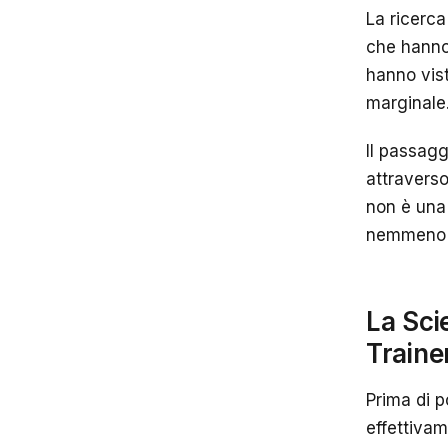
La ricerc
che hanno
hanno vist
marginale. 
Il passagg
attraverso
non è una
nemmeno i
La Sci
Traine
Prima di p
effettivam