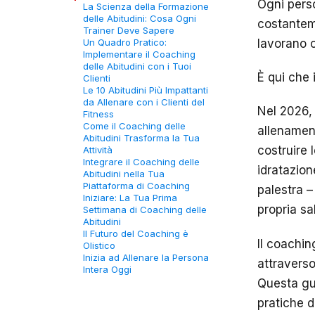
Ogni perso
La Scienza della Formazione
delle Abitudini: Cosa Ogni
costanteme
Trainer Deve Sapere
Un Quadro Pratico:
lavorano c
Implementare il Coaching
delle Abitudini con i Tuoi
È qui che 
Clienti
Le 10 Abitudini Più Impattanti
da Allenare con i Clienti del
Nel 2026, 
Fitness
Come il Coaching delle
allenament
Abitudini Trasforma la Tua
costruire 
Attività
Integrare il Coaching delle
idratazion
Abitudini nella Tua
Piattaforma di Coaching
palestra –
Iniziare: La Tua Prima
propria sa
Settimana di Coaching delle
Abitudini
Il Futuro del Coaching è
Il coachin
Olistico
Inizia ad Allenare la Persona
attraverso
Intera Oggi
Questa gui
pratiche 