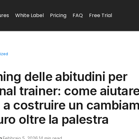
ures
White Label
Pricing
FAQ
Free Trial
ized
D
ng delle abitudini per
al trainer: come aiutare
ti a costruire un cambia
ro oltre la palestra
g
·
Febbraio 5, 2026
·
14 min read