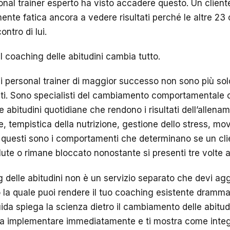
nal trainer esperto ha visto accadere questo. Un cliente
nte fatica ancora a vedere risultati perché le altre 23 
ontro di lui.
il coaching delle abitudini cambia tutto.
i personal trainer di maggior successo non sono più solo
i. Sono specialisti del cambiamento comportamentale ch
le abitudini quotidiane che rendono i risultati dell’allena
e, tempistica della nutrizione, gestione dello stress, mov
 questi sono i comportamenti che determinano se un cli
lute o rimane bloccato nonostante si presenti tre volte 
g delle abitudini non è un servizio separato che devi ag
 la quale puoi rendere il tuo coaching esistente dramma
da spiega la scienza dietro il cambiamento delle abitudin
da implementare immediatamente e ti mostra come integr