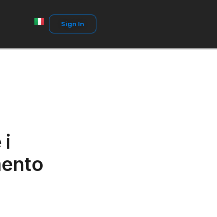
Sign In
 i
mento