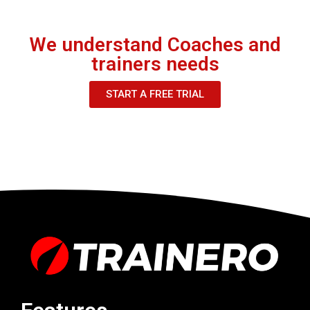
We understand Coaches and
trainers needs
START A FREE TRIAL