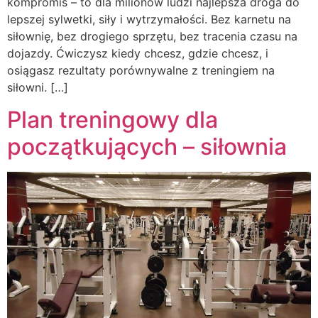
kompromis – to dla milionów ludzi najlepsza droga do
lepszej sylwetki, siły i wytrzymałości. Bez karnetu na
siłownię, bez drogiego sprzętu, bez tracenia czasu na
dojazdy. Ćwiczysz kiedy chcesz, gdzie chcesz, i
osiągasz rezultaty porównywalne z treningiem na
siłowni. […]
Plan treningowy dla
początkujących – siłownia