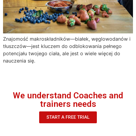
Znajomość makroskładników—białek, węglowodanów i
tłuszczów—jest kluczem do odblokowania pełnego
potencjału twojego ciała, ale jest o wiele więcej do
nauczenia się.
We understand Coaches and
trainers needs
START A FREE TRIAL