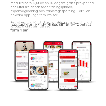
med Trainero! Njut av en 14-dagars gratis provperiod
och utforska anpassade träningsplaner,
expertvägledning och framstegsspårning – allt i en
bekväm app. Inga förpliktelser.
Registrera dig för din kostnadsfria provperiod nu och
[contact-form-7 id="4f8ed38" title="Contact
förbättra din träningsresa!
form 1 se"]