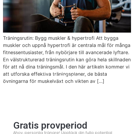
Träningsrutin: Bygg muskler & hypertrofi Att bygga
muskler och uppnå hypertrofi är centrala mål för många
fitnessentusiaster, från nybörjare till avancerade lyftare.
En välstrukturerad träningsrutin kan göra hela skillnaden
för att nå dina träningsmål. I den här artikeln kommer vi
© 2008 – 2024 Copyright © Trainero.com
© 2008 – 2024 Copyright © Trainero.com
att utforska effektiva träningsplaner, de bästa
All rights reserved
All rights reserved
övningarna för muskelväxt och vikten av […]
Gratis provperiod
Ahoy, personlig tränare! Upptäck din fulla potential