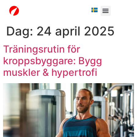
Fria testperiod
Dag:
24 april 2025
Träningsrutin för
kroppsbyggare: Bygg
muskler & hypertrofi