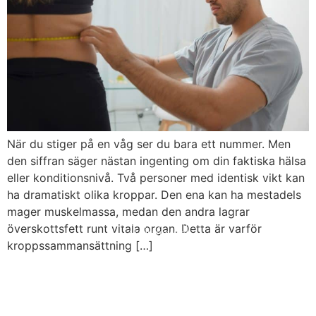
När du stiger på en våg ser du bara ett nummer. Men
den siffran säger nästan ingenting om din faktiska hälsa
eller konditionsnivå. Två personer med identisk vikt kan
ha dramatiskt olika kroppar. Den ena kan ha mestadels
mager muskelmassa, medan den andra lagrar
© 2008 – 2024 Copyright © Trainero.com
© 2008 – 2024 Copyright © Trainero.com
överskottsfett runt vitala organ. Detta är varför
All rights reserved
All rights reserved
kroppssammansättning […]