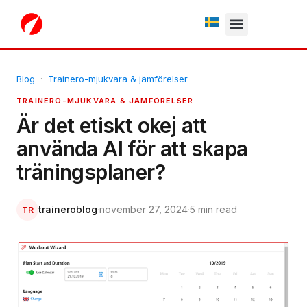
Fria testperiod
Blog
·
Trainero-mjukvara & jämförelser
TRAINERO-MJUKVARA & JÄMFÖRELSER
Är det etiskt okej att
använda AI för att skapa
träningsplaner?
traineroblog
·
november 27, 2024
·
5 min read
TR