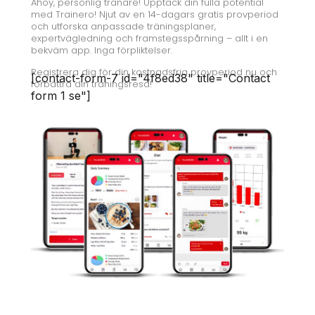
Ahoy, personlig tränare! Upptäck din fulla potential
med Trainero! Njut av en 14-dagars gratis provperiod
och utforska anpassade träningsplaner,
expertvägledning och framstegsspårning – allt i en
bekväm app. Inga förpliktelser.
Registrera dig för din kostnadsfria provperiod nu och
[contact-form-7 id="4f8ed38" title="Contact
förbättra din träningsresa!
form 1 se"]