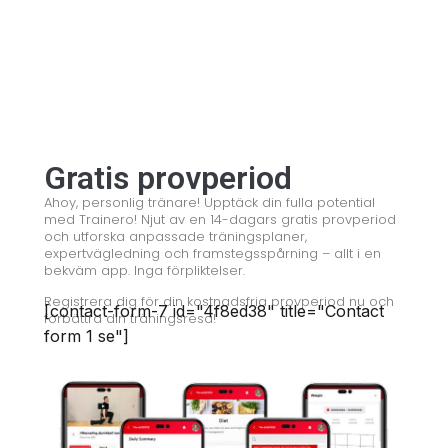
© 2008 – 2024 Copyright © Trainero.com
All rights reserved
All rights reserved
Gratis provperiod
Ahoy, personlig tränare! Upptäck din fulla potential
med Trainero! Njut av en 14-dagars gratis provperiod
och utforska anpassade träningsplaner,
expertvägledning och framstegsspårning – allt i en
bekväm app. Inga förpliktelser.
Registrera dig för din kostnadsfria provperiod nu och
[contact-form-7 id="4f8ed38" title="Contact
förbättra din träningsresa!
form 1 se"]