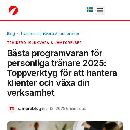
Fria testperiod
Blog
·
Trainero-mjukvara & jämförelser
TRAINERO-MJUKVARA & JÄMFÖRELSER
Bästa programvaran för
personliga tränare 2025:
Toppverktyg för att hantera
klienter och växa din
verksamhet
traineroblog
·
maj 13, 2025
·
6 min read
TR