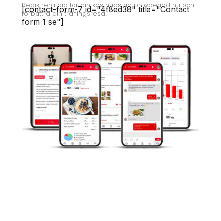
Registrera dig för din kostnadsfria provperiod nu och
[contact-form-7 id="4f8ed38" title="Contact
förbättra din träningsresa!
form 1 se"]