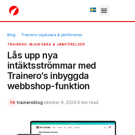
Fria testperiod
Blog
·
Trainero-mjukvara & jämförelser
TRAINERO-MJUKVARA & JÄMFÖRELSER
Lås upp nya
intäktsströmmar med
Trainero’s inbyggda
webbshop-funktion
traineroblog
·
oktober 9, 2024
·
9 min read
TR