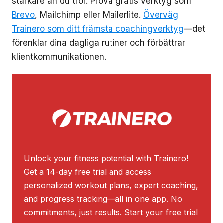
starkare än du tror. Prova gratis verktyg som
Brevo
, Mailchimp eller Mailerlite.
Överväg
Trainero som ditt främsta coachingverktyg
—det
förenklar dina dagliga rutiner och förbättrar
klientkommunikationen.
Unlock your fitness potential with Trainero!
Get a 14-day free trial and access
personalized workout plans, expert coaching,
and progress tracking—all in one app. No
commitments, just results. Start your free trial