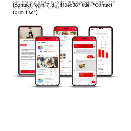
Registrera dig för din kostnadsfria provperiod nu och
[contact-form-7 id="4f8ed38" title="Contact
förbättra din träningsresa!
form 1 se"]