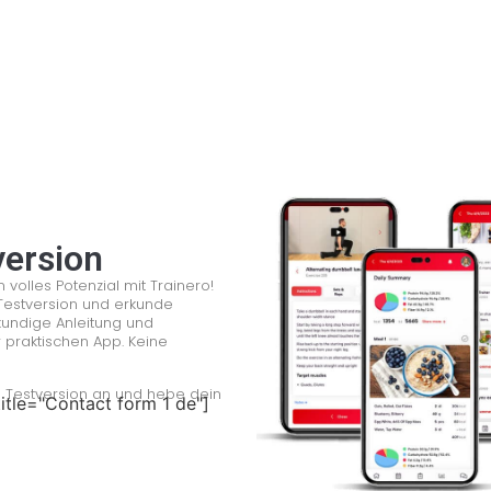
version
 volles Potenzial mit Trainero!
Testversion und erkunde
kundige Anleitung und
er praktischen App. Keine
se Testversion an und hebe dein
itle="Contact form 1 de"]