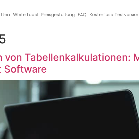
aften
White Label
Preisgestaltung
FAQ
Kostenlose Testversio
5
 von Tabellenkalkulationen: M
t Software