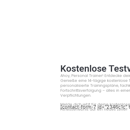
Kostenlose Test
Ahoy, Personal Trainer! Entdecke dein
Genieße eine 14-tägige kostenlose 
personalisierte Trainingspläne, fach
Fortschrittsverfolgung – alles in ein
Verpflichtungen.
Melde dich jetzt für deine kostenlo
[contact-form-7 id="2346c1c" t
Fitnesserlebnis auf ein neues Level!