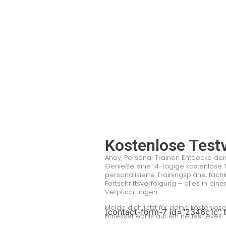
Kostenlose Test
Ahoy, Personal Trainer! Entdecke dein
Genieße eine 14-tägige kostenlose 
personalisierte Trainingspläne, fach
Fortschrittsverfolgung – alles in ein
Verpflichtungen.
Melde dich jetzt für deine kostenlo
[contact-form-7 id="2346c1c" t
Fitnesserlebnis auf ein neues Level!