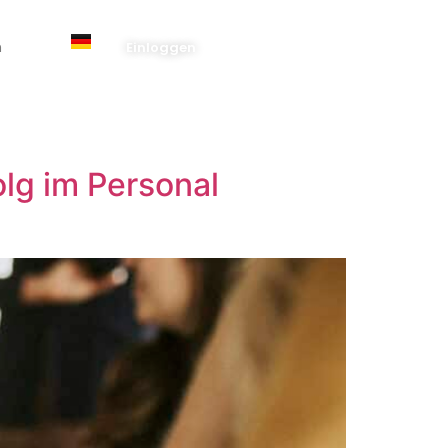
n
Einloggen
olg im Personal