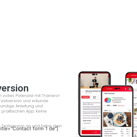
version
 volles Potenzial mit Trainero!
Testversion und erkunde
kundige Anleitung und
er praktischen App. Keine
se Testversion an und hebe dein
itle="Contact form 1 de"]