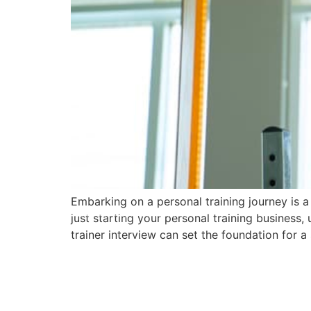
Embarking on a personal training journey is a
© 2008 – 2024 Copyright © Trainero.com
just starting your personal training business,
All rights reserved
trainer interview can set the foundation for a