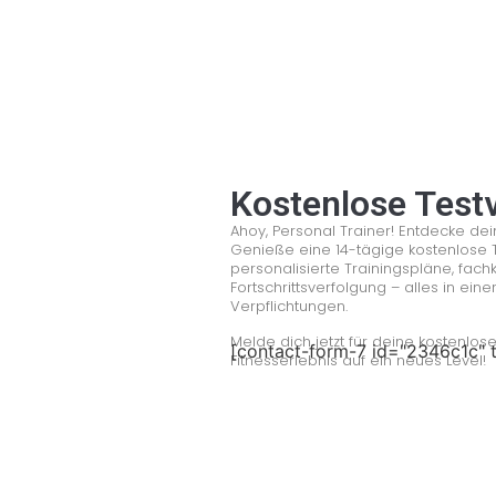
Kostenlose Test
Ahoy, Personal Trainer! Entdecke dein
Genieße eine 14-tägige kostenlose 
personalisierte Trainingspläne, fach
Fortschrittsverfolgung – alles in ein
Verpflichtungen.
Melde dich jetzt für deine kostenlo
[contact-form-7 id="2346c1c" t
Fitnesserlebnis auf ein neues Level!