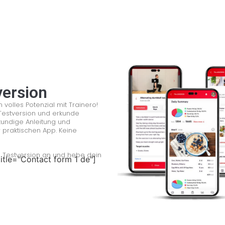
version
 volles Potenzial mit Trainero!
Testversion und erkunde
kundige Anleitung und
er praktischen App. Keine
se Testversion an und hebe dein
itle="Contact form 1 de"]