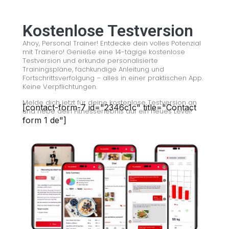
Kostenlose Testversion
Ahoy, Personal Trainer! Entdecke dein volles Potenzial
mit Trainero! Genieße eine 14-tägige kostenlose
Testversion und erkunde personalisierte
Trainingspläne, fachkundige Anleitung und
Fortschrittsverfolgung – alles in einer praktischen App.
Keine Verpflichtungen.
Melde dich jetzt für deine kostenlose Testversion an
[contact-form-7 id="2346c1c" title="Contact
und hebe dein Fitnesserlebnis auf ein neues Level!
form 1 de"]