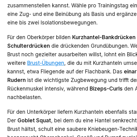
zusammenstellen kannst. Wähle pro Trainingstag ein
eine Zug- und eine Beinübung als Basis und ergänze
eine bis zwei Isolationsbewegungen.
Für den Oberkörper bilden
Kurzhantel-Bankdrücken
Schulterdrücken
die drückenden Grundübungen. We
Brust noch gezielter ausarbeiten willst, lohnt ein Blic
weitere
Brust-Übungen
, die du mit Kurzhanteln ums
kannst, etwa Fliegende auf der Flachbank. Das
eina
Rudern
ist die wichtigste Zugbewegung und trifft de
Rückenmuskel intensiv, während
Bizeps-Curls
den A
nachbelasten.
Für den Unterkörper liefern Kurzhanteln ebenfalls sta
Der
Goblet Squat
, bei dem du eine Hantel senkrecht
Brust hältst, schult eine saubere Kniebeugen-Techni