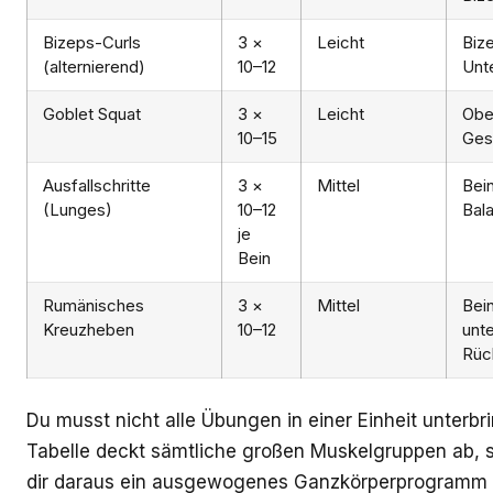
Bizeps-Curls
3 ×
Leicht
Biz
(alternierend)
10–12
Unt
Goblet Squat
3 ×
Leicht
Obe
10–15
Ges
Ausfallschritte
3 ×
Mittel
Bei
(Lunges)
10–12
Bal
je
Bein
Rumänisches
3 ×
Mittel
Bein
Kreuzheben
10–12
unte
Rüc
Du musst nicht alle Übungen in einer Einheit unterbr
Tabelle deckt sämtliche großen Muskelgruppen ab, 
dir daraus ein ausgewogenes Ganzkörperprogramm