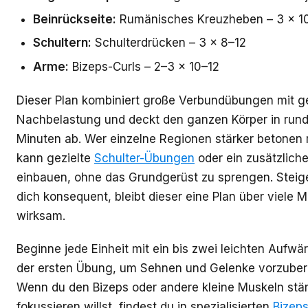
Beinrückseite:
Rumänisches Kreuzheben – 3 × 1
Schultern:
Schulterdrücken – 3 × 8–12
Arme:
Bizeps-Curls – 2–3 × 10–12
Dieser Plan kombiniert große Verbundübungen mit ge
Nachbelastung und deckt den ganzen Körper in rund
Minuten ab. Wer einzelne Regionen stärker betonen
kann gezielte
Schulter-Übungen
oder ein zusätzlich
einbauen, ohne das Grundgerüst zu sprengen. Steig
dich konsequent, bleibt dieser eine Plan über viele 
wirksam.
Beginne jede Einheit mit ein bis zwei leichten Aufw
der ersten Übung, um Sehnen und Gelenke vorzubere
Wenn du den Bizeps oder andere kleine Muskeln stä
fokussieren willst, findest du in spezialisierten
Bizep