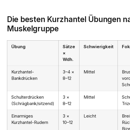
Die besten Kurzhantel Übungen n
Muskelgruppe
Übung
Sätze
Schwierigkeit
Fok
×
Wdh.
Kurzhantel-
3–4 ×
Mittel
Brus
Bankdrücken
8–12
vor
Schu
Schulterdrücken
3 ×
Mittel
Schu
(Schrägbank/sitzend)
8–12
Tri
Einarmiges
3 ×
Leicht
Brei
Kurzhantel-Rudern
10–12
Rüc
Biz