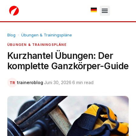
White Label
Free Trial
Blog
·
Übungen & Trainingspläne
ÜBUNGEN & TRAININGSPLÄNE
Kurzhantel Übungen: Der
komplette Ganzkörper-Guide
traineroblog
·
Juni 30, 2026
·
6 min read
TR