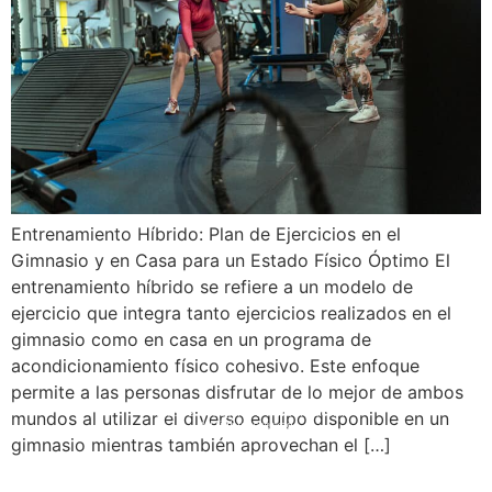
Entrenamiento Híbrido: Plan de Ejercicios en el
Gimnasio y en Casa para un Estado Físico Óptimo El
entrenamiento híbrido se refiere a un modelo de
ejercicio que integra tanto ejercicios realizados en el
gimnasio como en casa en un programa de
acondicionamiento físico cohesivo. Este enfoque
permite a las personas disfrutar de lo mejor de ambos
© 2008 – 2024 Copyright © Trainero.com
© 2008 – 2024 Copyright © Trainero.com
mundos al utilizar el diverso equipo disponible en un
All rights reserved
All rights reserved
gimnasio mientras también aprovechan el […]