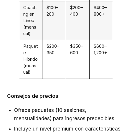
Coachi
$100–
$200–
$400–
ng en
200
400
800+
Línea
(mens
ual)
Paquet
$200–
$350–
$600–
e
350
600
1,200+
Híbrido
(mens
ual)
Consejos de precios:
Ofrece paquetes (10 sesiones,
mensualidades) para ingresos predecibles
Incluye un nivel premium con características