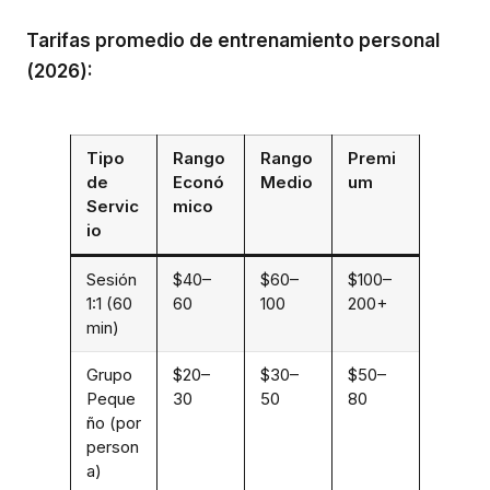
Tarifas promedio de entrenamiento personal
(2026):
Tipo
Rango
Rango
Premi
de
Econó
Medio
um
Servic
mico
io
Sesión
$40–
$60–
$100–
1:1 (60
60
100
200+
min)
Grupo
$20–
$30–
$50–
Peque
30
50
80
ño (por
person
a)