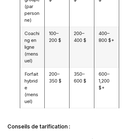
(par
person
ne)
Coachi
100–
200–
400–
ng en
200 $
400 $
800 $+
ligne
(mens
uel)
Forfait
200–
350–
600–
hybrid
350 $
600 $
1,200
e
$+
(mens
uel)
Conseils de tarification :