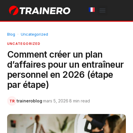
White Label
Free Trial
Blog
·
Uncategorized
UNCATEGORIZED
Comment créer un plan
d’affaires pour un entraîneur
personnel en 2026 (étape
par étape)
traineroblog
·
mars 5, 2026
·
8 min read
TR