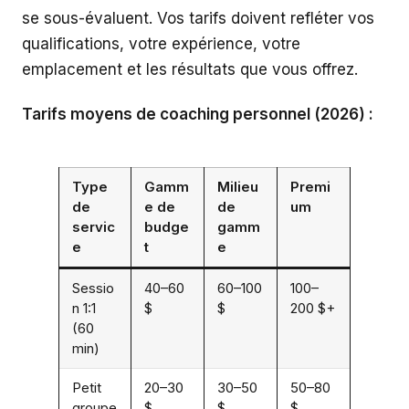
se sous-évaluent. Vos tarifs doivent refléter vos
qualifications, votre expérience, votre
emplacement et les résultats que vous offrez.
Tarifs moyens de coaching personnel (2026) :
Type
Gamm
Milieu
Premi
de
e de
de
um
servic
budge
gamm
e
t
e
Sessio
40–60
60–100
100–
n 1:1
$
$
200 $+
(60
min)
Petit
20–30
30–50
50–80
groupe
$
$
$