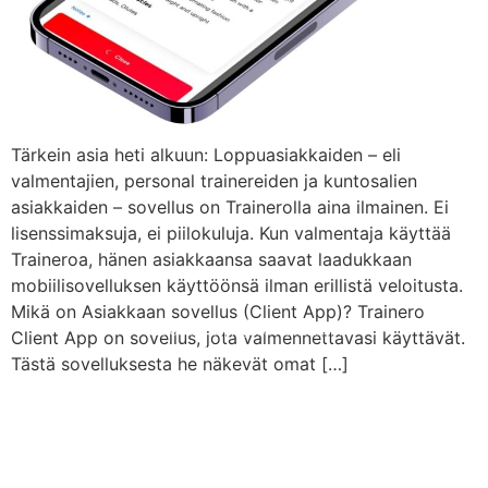
Tärkein asia heti alkuun: Loppuasiakkaiden – eli
valmentajien, personal trainereiden ja kuntosalien
asiakkaiden – sovellus on Trainerolla aina ilmainen. Ei
lisenssimaksuja, ei piilokuluja. Kun valmentaja käyttää
Traineroa, hänen asiakkaansa saavat laadukkaan
mobiilisovelluksen käyttöönsä ilman erillistä veloitusta.
Mikä on Asiakkaan sovellus (Client App)? Trainero
© 2008 – 2024 Copyright © Trainero.com
Client App on sovellus, jota valmennettavasi käyttävät.
All rights reserved
Tästä sovelluksesta he näkevät omat […]