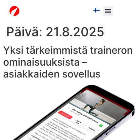
White Label
Free Trial
Päivä: 21.8.2025
Yksi tärkeimmistä traineron
ominaisuuksista –
asiakkaiden sovellus