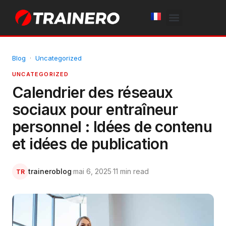
White Label
Free Trial
Blog
·
Uncategorized
UNCATEGORIZED
Calendrier des réseaux
sociaux pour entraîneur
personnel : Idées de contenu
et idées de publication
traineroblog
·
mai 6, 2025
·
11 min read
TR