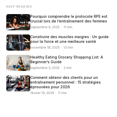
KEEP READING
Pourquoi comprendre le protocole RPE est
crucial lors de l’entraînement des femmes
septembre 9, 2025 · 11 min
Construire des muscles maigres : Un guide
pour la force et une meilleure santé
novembre 18, 2025 · 13 min
Healthy Eating Grocery Shopping List: A
Beginner’s Guide
septembre 3, 2025 · 2 min
Comment obtenir des clients pour un
entraînement personnel : 15 stratégies
éprouvées pour 2026
février 19, 2026 · 11 min