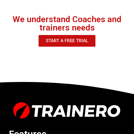
We understand Coaches and
trainers needs
START A FREE TRIAL