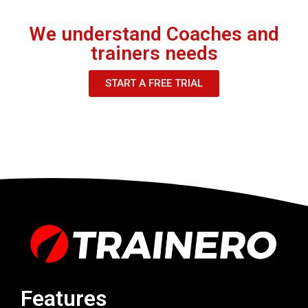
We understand Coaches and
trainers needs
START A FREE TRIAL
Features