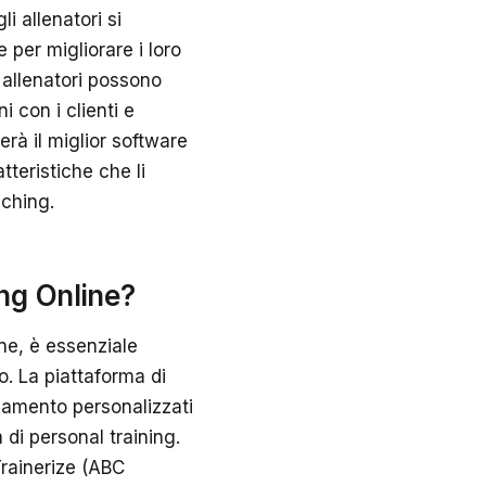
i allenatori si
 per migliorare i loro
i allenatori possono
i con i clienti e
erà il miglior software
tteristiche che li
aching.
ing Online?
ine, è essenziale
o. La piattaforma di
lenamento personalizzati
 di personal training.
Trainerize (ABC