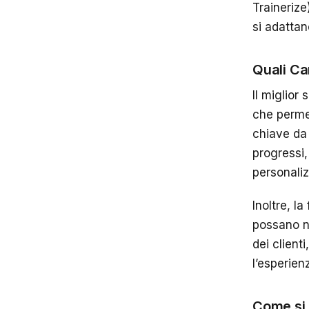
Trainerize
si adattan
Quali Ca
Il miglior
che permet
chiave da 
progressi,
personali
Inoltre, la
possano na
dei client
l’esperie
Come si 