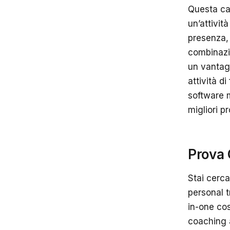
Questa car
un’attivit
presenza, 
combinazio
un vantagg
attività d
software m
migliori p
Prova 
Stai cerca
personal t
in-one cos
coaching a