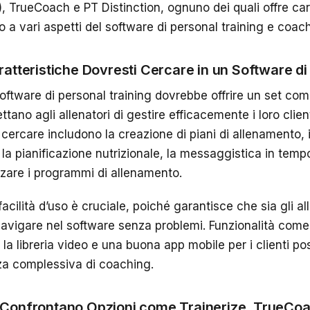
), TrueCoach e PT Distinction, ognuno dei quali offre ca
o a vari aspetti del software di personal training e coac
ratteristiche Dovresti Cercare in un Software di
 software di personal training dovrebbe offrire un set com
tano agli allenatori di gestire efficacemente i loro client
cercare includono la creazione di piani di allenamento, 
 la pianificazione nutrizionale, la messaggistica in tempo 
zzare i programmi di allenamento.
 facilità d’uso è cruciale, poiché garantisce che sia gli all
vigare nel software senza problemi. Funzionalità come 
i, la libreria video e una buona app mobile per i clienti 
nza complessiva di coaching.
Confrontano Opzioni come Trainerize, TrueCoa