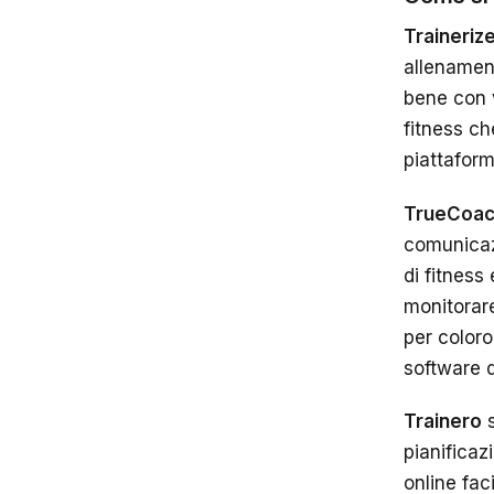
Traineriz
allenament
bene con v
fitness ch
piattaform
TrueCoa
comunicazi
di fitness
monitorare
per coloro
software d
Trainero
s
pianificaz
online fac