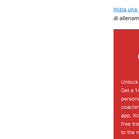
Inizia una
di allenam
Unlock 
Get a 1
persona
coachin
app. No
free tr
to the n