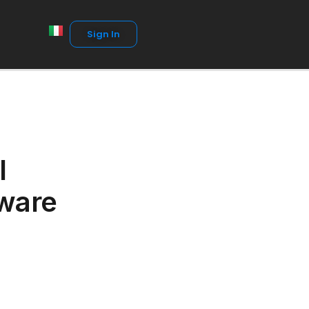
Sign In
l
tware