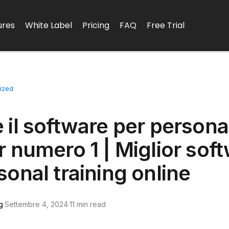
ures
White Label
Pricing
FAQ
Free Trial
ized
D
 il software per persona
r numero 1 | Miglior sof
sonal training online
g
·
Settembre 4, 2024
·
11 min read