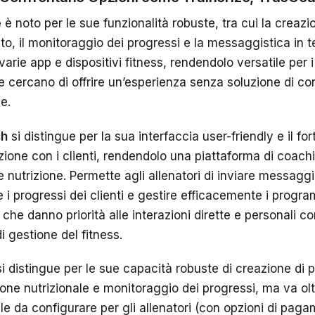
e
è noto per le sue funzionalità robuste, tra cui la creazi
o, il monitoraggio dei progressi e la messaggistica in t
arie app e dispositivi fitness, rendendolo versatile per i
e cercano di offrire un’esperienza senza soluzione di co
e.
ch
si distingue per la sua interfaccia user-friendly e il for
one con i clienti, rendendolo una piattaforma di coachin
 e nutrizione. Permette agli allenatori di inviare messagg
 i progressi dei clienti e gestire efficacemente i progr
 che danno priorità alle interazioni dirette e personali con 
i gestione del fitness.
i distingue per le sue capacità robuste di creazione di p
ione nutrizionale e monitoraggio dei progressi, ma va ol
ile da configurare per gli allenatori (con opzioni di paga