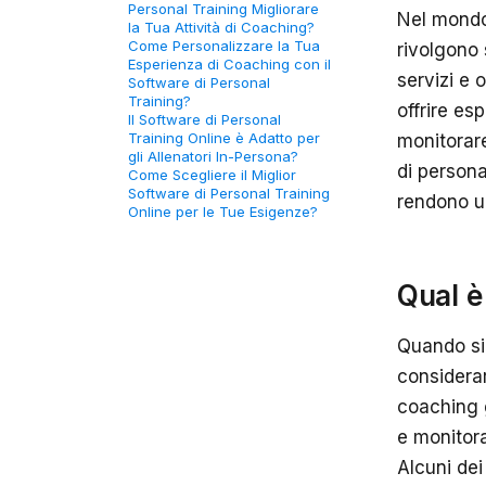
Personal Training Migliorare
Nel mondo 
la Tua Attività di Coaching?
Come Personalizzare la Tua
rivolgono 
Esperienza di Coaching con il
servizi e 
Software di Personal
Training?
offrire es
Il Software di Personal
Training Online è Adatto per
monitorare
gli Allenatori In-Persona?
di persona
Come Scegliere il Miglior
Software di Personal Training
rendono un
Online per le Tue Esigenze?
Qual è
Quando si 
considerar
coaching g
e monitora
Alcuni dei