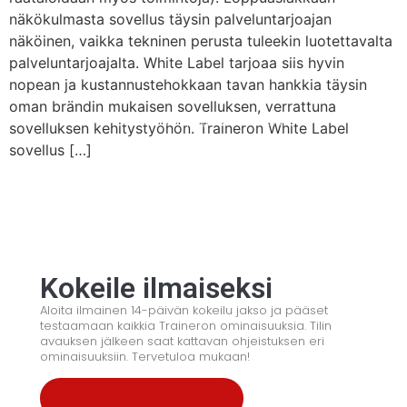
näkökulmasta sovellus täysin palveluntarjoajan
näköinen, vaikka tekninen perusta tuleekin luotettavalta
palveluntarjoajalta. White Label tarjoaa siis hyvin
nopean ja kustannustehokkaan tavan hankkia täysin
oman brändin mukaisen sovelluksen, verrattuna
© 2008 – 2024 Copyright © Trainero.com
sovelluksen kehitystyöhön. Traineron White Label
All rights reserved
sovellus […]
Kokeile ilmaiseksi
Aloita ilmainen 14-päivän kokeilu jakso ja pääset
testaamaan kaikkia Traineron ominaisuuksia. Tilin
avauksen jälkeen saat kattavan ohjeistuksen eri
ominaisuuksiin. Tervetuloa mukaan!
Kokeile ilmaiseksi