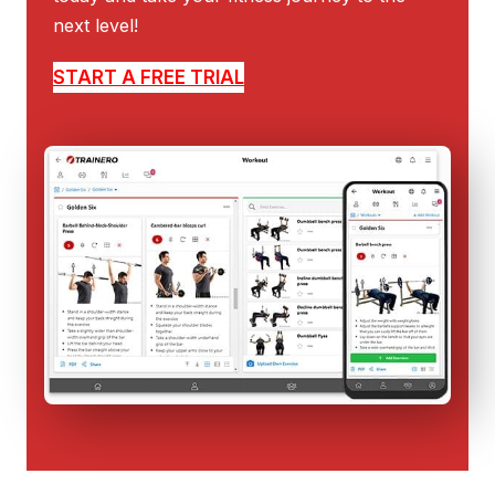
next level!
START A FREE TRIAL