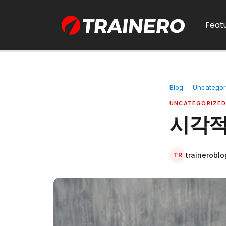
Feat
Blog
·
Uncategor
UNCATEGORIZE
시각적
traineroblo
TR