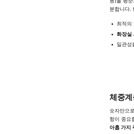
등)을 평준
분합니다.
최적의
화장실 
일관성
체중계
숫자만으로
항이 중요
아홉 가지 