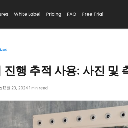
ures
White Label
Pricing
FAQ
Free Trial
ized
D
 진행 추적 사용: 사진 및 
g
·
12월 23, 2024
·
1 min read