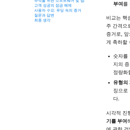
추적을 위한 소프트웨어 및 앱:
부여
를
고객 성공의 잠금 해제
사용자 수요: 푸딩 속의 증거
질문과 답변
비교는 핵심
최종 생각
주 간격으
증거로, 앞
게 축하할 
숫자를 
지의 증
정량화할
유형의
징으로 
다.
시각적 진
기를 부여
에 관한 