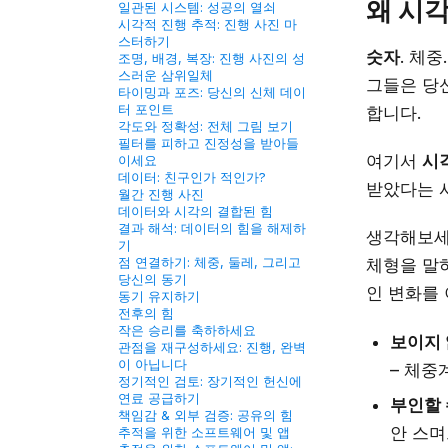
왜 시
일관된 시스템: 성공의 열쇠
시각적 진행 추적: 진행 사진 마
스터하기
숫자
. 체
조명, 배경, 복장: 진행 사진의 성
스러운 삼위일체
그들은 당
타이밍과 포즈: 당신의 신체 데이
터 포인트
합니다.
각도와 정확성: 전체 그림 보기
필터를 피하고 진정성을 받아들
여기서
시
이세요
데이터: 친구인가 적인가?
받았다는 
월간 진행 사진
데이터와 시각의 결합된 힘
결과 해석: 데이터의 힘을 해제하
생각해보세
기
점 연결하기: 체중, 둘레, 그리고
체형을 말하
당신의 동기
인 변화를
동기 유지하기
전후의 힘
작은 승리를 축하하세요
보이지 
관점을 재구성하세요: 진행, 완벽
이 아닙니다
– 체중
정기적인 검토: 장기적인 헌신에
연료 공급하기
부인할 
책임감 & 외부 검증: 공유의 힘
안 스
추적을 위한 소프트웨어 및 앱