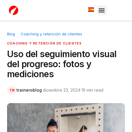
White Label
Free Trial
Blog
·
Coaching y retención de clientes
COACHING Y RETENCIÓN DE CLIENTES
Uso del seguimiento visual
del progreso: fotos y
mediciones
traineroblog
·
diciembre 23, 2024
·
19 min read
TR