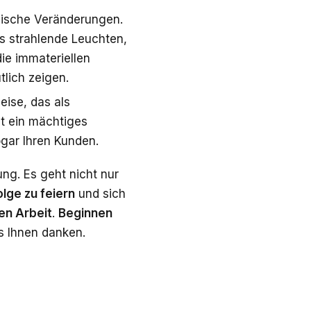
ysische Veränderungen.
as strahlende Leuchten,
die immateriellen
tlich zeigen.
Reise, das als
st ein mächtiges
ogar Ihren Kunden.
ung. Es geht nicht nur
olge zu feiern
und sich
en Arbeit
.
Beginnen
es Ihnen danken.