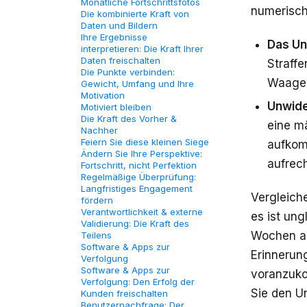
Monatliche Fortschrittsfotos
numerisch
Die kombinierte Kraft von
Daten und Bildern
Ihre Ergebnisse
Das Un
interpretieren: Die Kraft Ihrer
Daten freischalten
Straffe
Die Punkte verbinden:
Waage 
Gewicht, Umfang und Ihre
Motivation
Unwide
Motiviert bleiben
Die Kraft des Vorher &
eine m
Nachher
Feiern Sie diese kleinen Siege
aufkom
Ändern Sie Ihre Perspektive:
aufrec
Fortschritt, nicht Perfektion
Regelmäßige Überprüfung:
Langfristiges Engagement
Vergleich
fördern
Verantwortlichkeit & externe
es ist ung
Validierung: Die Kraft des
Wochen aus
Teilens
Software & Apps zur
Erinnerun
Verfolgung
Software & Apps zur
voranzukom
Verfolgung: Den Erfolg der
Sie den U
Kunden freischalten
Benutzernachfrage: Der