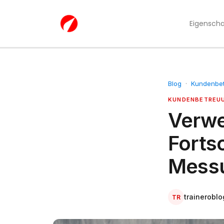
Eigensch
Blog
·
Kundenbet
KUNDENBETREUU
Verwe
Forts
Mess
traineroblo
TR