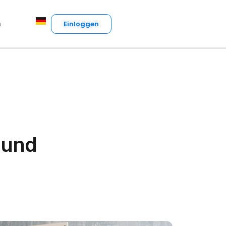
n
Einloggen
 und