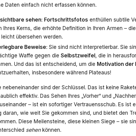
e Daten einfach nicht erfassen können.
sichtbare sehen
:
Fortschrittsfotos
enthüllen subtile 
n Ihres Kerns, die erhöhte Definition in Ihren Armen – die
leicht übersehen werden.
rlegbare Beweise
: Sie sind nicht interpretierbar. Sie s
ächtige Waffe gegen die
Selbstzweifel
, die in heraus
men. Und das ist entscheidend, um die
Motivation der
htzuerhalten, insbesondere während Plateaus!
e nebeneinander sind der Schlüssel. Das ist keine Rake
laublich effektiv. Das Sehen Ihres „Vorher“ und „Nachher
einander – ist ein sofortiger Vertrauensschub. Es ist ei
g daran, wie weit Sie gekommen sind, und bietet den Tre
men. Diese Meilensteine, diese kleinen Siege – sie sin
nterschied
sehen
können.