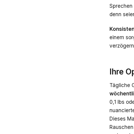
Sprechen 
denn seie
Konsisten
einem sor
verzögern
Ihre O
Tägliche 
wöchentl
0,1 lbs od
nuanciert
Dieses Ma
Rauschen 