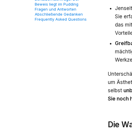
Beweis liegt im Pudding
Jenseit
Fragen und Antworten
Abschließende Gedanken
Sie erf
Frequently Asked Questions
das mit
Vorteil
Greifb
mächtig
Werkzeu
Unterschät
um Ästhet
selbst
unb
Sie noch 
Die W