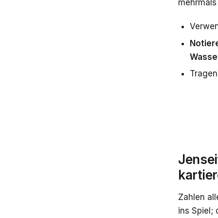
mehrmals a
Verwen
Notier
Wasser
Tragen
Jense
kartie
Zahlen al
ins Spiel;