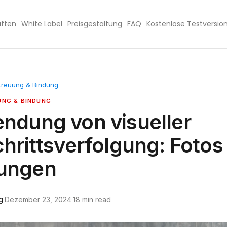
aften
White Label
Preisgestaltung
FAQ
Kostenlose Testversio
reuung & Bindung
NG & BINDUNG
ndung von visueller
chrittsverfolgung: Fotos
ungen
g
·
Dezember 23, 2024
·
18 min read