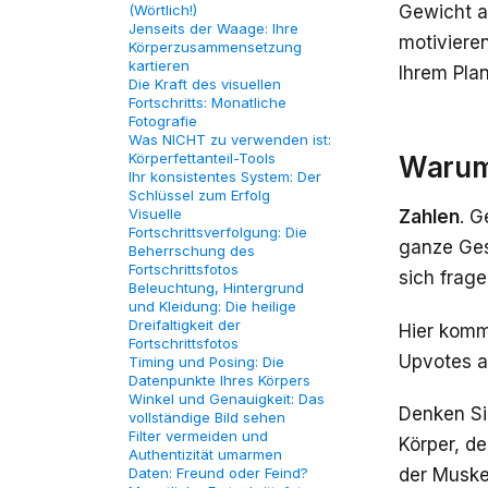
(Wörtlich!)
Gewicht al
Jenseits der Waage: Ihre
motiviere
Körperzusammensetzung
kartieren
Ihrem Pla
Die Kraft des visuellen
Fortschritts: Monatliche
Fotografie
Was NICHT zu verwenden ist:
Körperfettanteil-Tools
Warum 
Ihr konsistentes System: Der
Schlüssel zum Erfolg
Visuelle
Zahlen
. G
Fortschrittsverfolgung: Die
ganze Ges
Beherrschung des
Fortschrittsfotos
sich frage
Beleuchtung, Hintergrund
und Kleidung: Die heilige
Dreifaltigkeit der
Hier komm
Fortschrittsfotos
Upvotes a
Timing und Posing: Die
Datenpunkte Ihres Körpers
Winkel und Genauigkeit: Das
Denken Si
vollständige Bild sehen
Filter vermeiden und
Körper, de
Authentizität umarmen
Daten: Freund oder Feind?
der Muskel