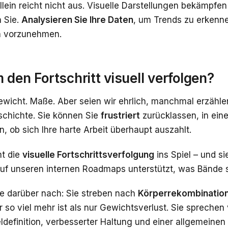
lein reicht nicht aus. Visuelle Darstellungen bekämpfen
n Sie.
Analysieren Sie Ihre Daten
, um Trends zu erken
n vorzunehmen.
den Fortschritt visuell verfolgen?
ewicht. Maße. Aber seien wir ehrlich, manchmal erzähle
chichte. Sie können Sie
frustriert
zurücklassen, in ein
n, ob sich Ihre harte Arbeit überhaupt auszahlt.
t die
visuelle Fortschrittsverfolgung
ins Spiel – und si
uf unseren internen Roadmaps unterstützt, was Bände s
e darüber nach: Sie streben nach
Körperrekombinatio
r so viel mehr ist als nur Gewichtsverlust. Sie spreche
definition, verbesserter Haltung und einer allgemeinen