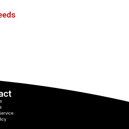
eeds
act
s
s
Service
licy