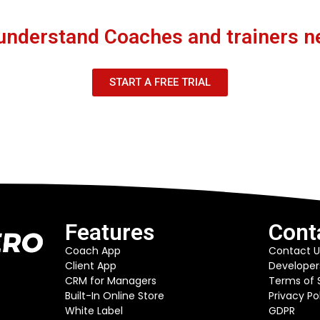
understand Coaches and trainers n
START A FREE TRIAL
Features
Cont
Coach App
Contact U
Client App
Developer
CRM for Managers
Terms of 
Built-In Online Store
Privacy Po
White Label
GDPR