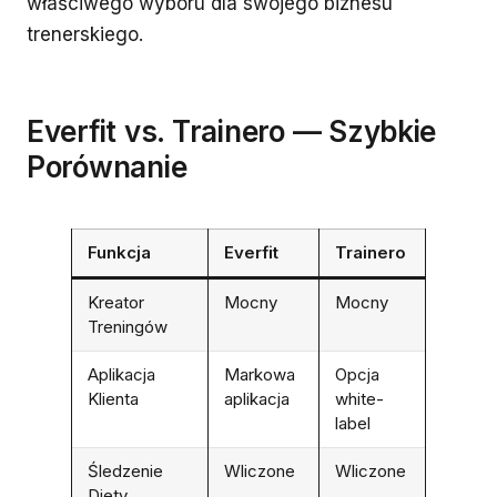
właściwego wyboru dla swojego biznesu
trenerskiego.
Everfit vs. Trainero — Szybkie
Porównanie
Funkcja
Everfit
Trainero
Kreator
Mocny
Mocny
Treningów
Aplikacja
Markowa
Opcja
Klienta
aplikacja
white-
label
Śledzenie
Wliczone
Wliczone
Diety