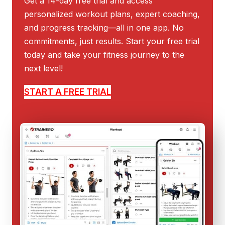
Get a 14-day free trial and access
personalized workout plans, expert coaching,
and progress tracking—all in one app. No
commitments, just results. Start your free trial
today and take your fitness journey to the
next level!
START A FREE TRIAL