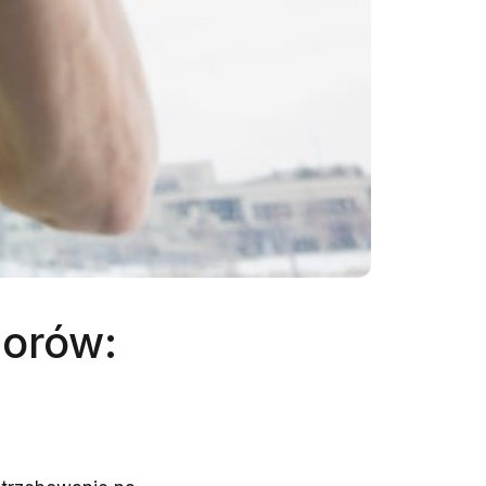
iorów: