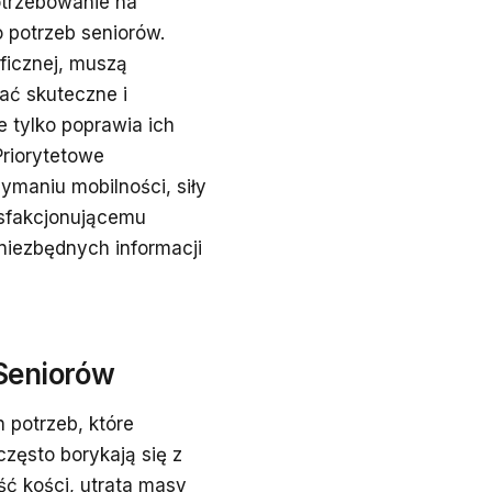
otrzebowanie na
 potrzeb seniorów.
aficznej, muszą
ać skuteczne i
e tylko poprawia ich
Priorytetowe
ymaniu mobilności, siły
tysfakcjonującemu
niezbędnych informacji
Seniorów
 potrzeb, które
często borykają się z
ć kości, utrata masy