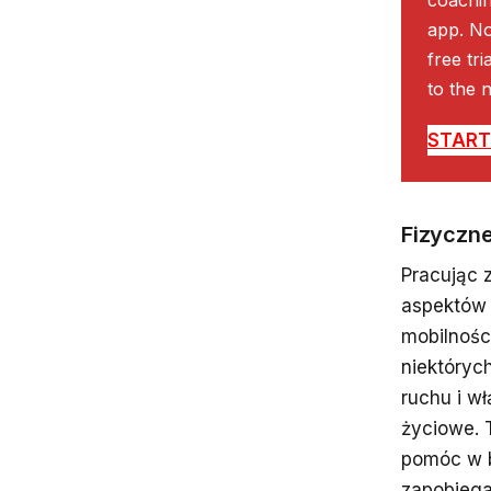
app. No
free tr
to the n
START 
Fizyczne
Pracując 
aspektów 
mobilnośc
niektóryc
ruchu i w
życiowe. 
pomóc w b
zapobiega