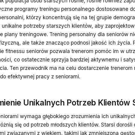
ak populacja osób starszych rośnie, rośnie również zap
tyczne programy treningu personalnego dostosowane do
ersonalni, którzy koncentrują się na tej grupie demogr
 unikalne potrzeby starszych klientów, aby zaprojektow
e plany treningowe. Trening personalny dla seniorów ni
fizyczną, ale także znacząco podnosi jakość ich życia. 
ie fitnessu seniorów pozwala trenerom pomóc im w utrz
żności, co ostatecznie sprzyja bardziej aktywnemu i sa
ycia. Ten przewodnik ma na celu dostarczenie trenerom 
 do efektywnej pracy z seniorami.
ienie Unikalnych Potrzeb Klientów 
eniorami wymaga głębokiego zrozumienia ich unikalnych
óżnią się od potrzeb młodszych klientów. Starsi dorośli 
i związanymi z wiekiem, takimi jak zmniejszona gęstoś