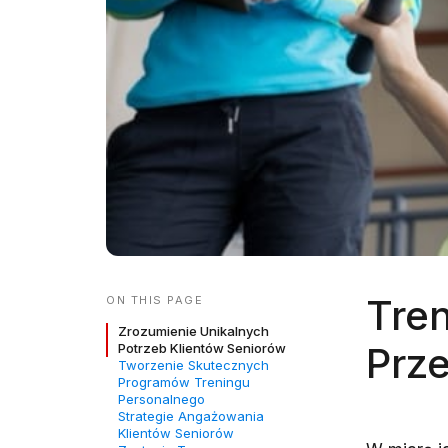
Tren
ON THIS PAGE
Zrozumienie Unikalnych
Prz
Potrzeb Klientów Seniorów
Tworzenie Skutecznych
Programów Treningu
Personalnego
Strategie Angażowania
Klientów Seniorów