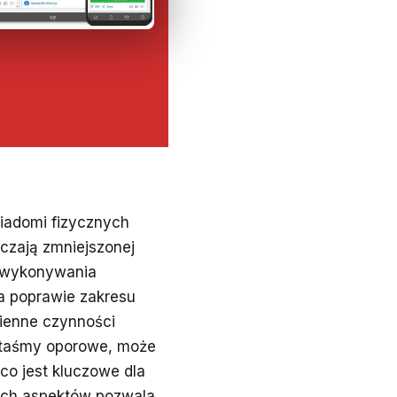
wiadomi fizycznych
czają zmniejszonej
o wykonywania
na poprawie zakresu
zienne czynności
k taśmy oporowe, może
co jest kluczowe dla
nych aspektów pozwala