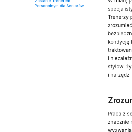
W miarę j
Zostanie Trenerem
Personalnym dla Seniorów
specjalis
Trenerzy p
zrozumieć
bezpieczn
kondycję 
traktowan
i niezale
stylowi ż
i narzędzi
Zrozum
Praca z s
znacznie r
wyzwaniam