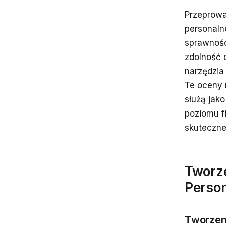
Przeprowa
personaln
sprawnośc
zdolność 
narzędzia
Te oceny 
służą jak
poziomu f
skuteczne
Tworz
Perso
Tworzen