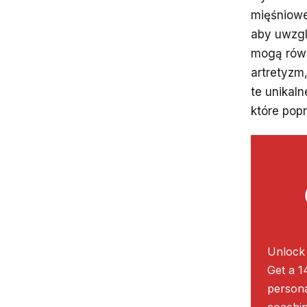
mięśniowe
aby uwzgl
mogą równ
artretyzm
te unikal
które pop
Unlock 
Get a 1
persona
coachin