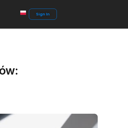
Sign In
rów: