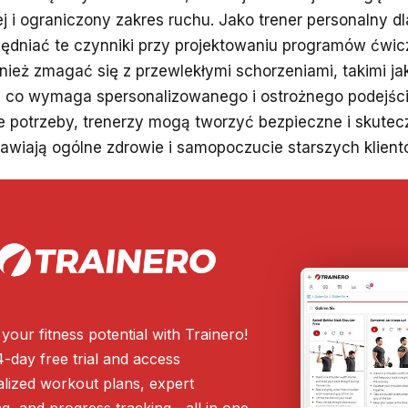
j i ograniczony zakres ruchu. Jako trener personalny dl
ędniać te czynniki przy projektowaniu programów ćwicz
ież zmagać się z przewlekłymi schorzeniami, takimi ja
, co wymaga spersonalizowanego i ostrożnego podejści
ne potrzeby, trenerzy mogą tworzyć bezpieczne i skutec
rawiają ogólne zdrowie i samopoczucie starszych klient
your fitness potential with Trainero!
4-day free trial and access
lized workout plans, expert
g, and progress tracking—all in one