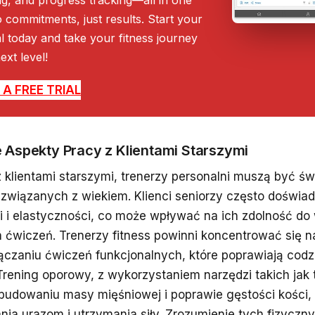
 commitments, just results. Start your
ial today and take your fitness journey
ext level!
A FREE TRIAL
 Aspekty Pracy z Klientami Starszymi
z klientami starszymi, trenerzy personalni muszą być ś
związanych z wiekiem. Klienci seniorzy często doświad
i i elastyczności, co może wpływać na ich zdolność d
h ćwiczeń. Trenerzy fitness powinni koncentrować się 
łączaniu ćwiczeń funkcjonalnych, które poprawiają cod
Trening oporowy, z wykorzystaniem narzędzi takich ja
udowaniu masy mięśniowej i poprawie gęstości kości, 
nia urazom i utrzymania siły. Zrozumienie tych fizycz