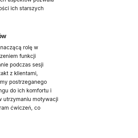
ści ich starszych
rów
znaczącą rolę w
szeniem funkcji
ie podczas sesji
kt z klientami,
iomy postrzeganego
gu do ich komfortu i
w utrzymaniu motywacji
gram ćwiczeń, co