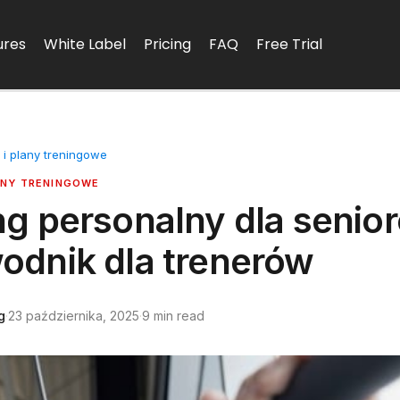
ures
White Label
Pricing
FAQ
Free Trial
 i plany treningowe
ANY TRENINGOWE
ng personalny dla senio
odnik dla trenerów
g
·
23 października, 2025
·
9 min read