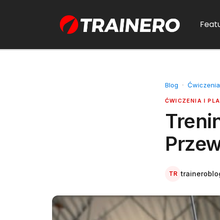
Feat
Blog
·
Ćwiczenia
ĆWICZENIA I PL
Treni
Przew
traineroblo
TR