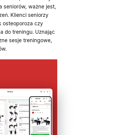
a seniorów, ważne jest,
eń. Klienci seniorzy
k osteoporoza czy
a do treningu. Uznając
zne sesje treningowe,
ów.