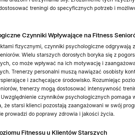
dostosować treningi do specyficznych potrzeb i możliwo
giczne Czynniki Wpływające na Fitness Senio
ktami fizycznymi, czynniki psychologiczne odgrywają 
seniorów. Wielu starszych dorosłych boryka się z pogor
ch, co może wpływać na ich motywację i zaangażowan
ych. Trenerzy personalni muszą nawiązać osobisty konta
spierające i zachęcające środowisko. Rozumiejąc poz
eniorów, trenerzy mogą dostosować intensywność trenin
. Uwzględnienie czynników psychologicznych pomaga 
a, że starsi klienci pozostają zaangażowani w swój pro
ie prowadzi do poprawy zdrowia i jakości życia.
ziomu Fitnessu u Klientów Starszych