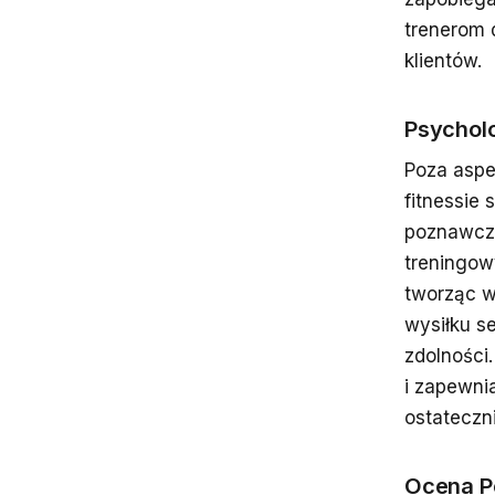
trenerom 
klientów.
Psycholo
Poza aspe
fitnessie 
poznawczy
treningow
tworząc w
wysiłku s
zdolności
i zapewni
ostateczn
Ocena Po