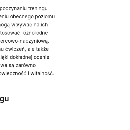
zpoczynaniu treningu
ieniu obecnego poziomu
 mogą wpływać na ich
 stosować różnorodne
 sercowo-naczyniową.
u ćwiczeń, ale także
ięki dokładnej ocenie
gowe są zarówno
owieczność i witalność.
ngu