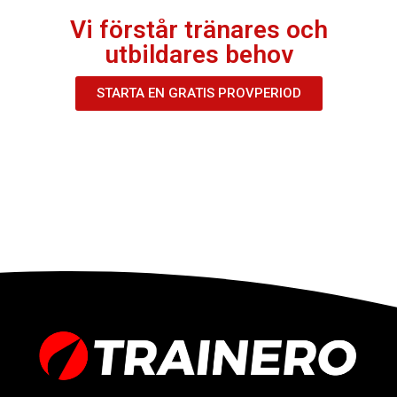
Vi förstår tränares och
utbildares behov
STARTA EN GRATIS PROVPERIOD