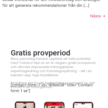
för att generera rekommendationer från din […]
© 2008 – 2024 Copyright © Trainero.com
© 2008 – 2024 Copyright © Trainero.com
All rights reserved
All rights reserved
Nästa
→
Gratis provperiod
Ahoy, personlig tränare! Upptäck din fulla potential
med Trainero! Njut av en 14-dagars gratis provperiod
och utforska anpassade träningsplaner,
expertvägledning och framstegsspårning – allt i en
bekväm app. Inga förpliktelser.
Registrera dig för din kostnadsfria provperiod nu och
[contact-form-7 id="4f8ed38" title="Contact
förbättra din träningsresa!
form 1 se"]