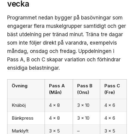
vecka
Programmet nedan bygger på basövningar som
engagerar flera muskelgrupper samtidigt och ger
bäst utdelning per tränad minut. Träna tre dagar
som inte följer direkt på varandra, exempelvis
måndag, onsdag och fredag. Uppdelningen i
Pass A, B och C skapar variation och förhindrar
ensidiga belastningar.
Övning
Pass A
Pass B
Pass C
(Mån)
(Ons)
(Fre)
Knäböj
4 × 8
3 × 10
4 × 6
Bänkpress
4 × 8
3 × 10
4 × 6
Marklyft
3 × 5
–
3 × 5