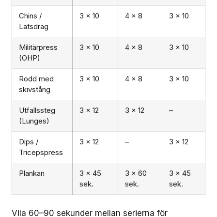
Chins /
3 × 10
4 × 8
3 × 10
Latsdrag
Militärpress
3 × 10
4 × 8
3 × 10
(OHP)
Rodd med
3 × 10
4 × 8
3 × 10
skivstång
Utfallssteg
3 × 12
3 × 12
–
(Lunges)
Dips /
3 × 12
–
3 × 12
Tricepspress
Plankan
3 × 45
3 × 60
3 × 45
sek.
sek.
sek.
Vila 60–90 sekunder mellan serierna för