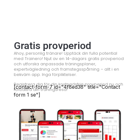
Gratis provperiod
Ahoy, personlig tränare! Upptäck din fulla potential
med Trainero! Njut av en 14-dagars gratis provperiod
och utforska anpassade träningsplaner,
expertvägledning och framstegsspårning – allt i en
bekväm app. Inga förpliktelser.
Registrera dig för din kostnadsfria provperiod nu och
[contact-form-7 id="4f8ed38" title="Contact
förbättra din träningsresa!
form 1 se"]