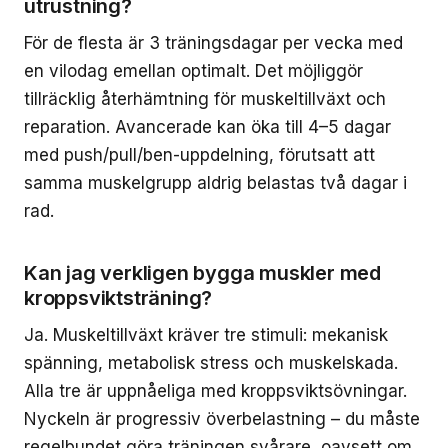
utrustning?
För de flesta är 3 träningsdagar per vecka med
en vilodag emellan optimalt. Det möjliggör
tillräcklig återhämtning för muskeltillväxt och
reparation. Avancerade kan öka till 4–5 dagar
med push/pull/ben-uppdelning, förutsatt att
samma muskelgrupp aldrig belastas två dagar i
rad.
Kan jag verkligen bygga muskler med
kroppsviktsträning?
Ja. Muskeltillväxt kräver tre stimuli: mekanisk
spänning, metabolisk stress och muskelskada.
Alla tre är uppnåeliga med kroppsviktsövningar.
Nyckeln är progressiv överbelastning – du måste
regelbundet göra träningen svårare, oavsett om