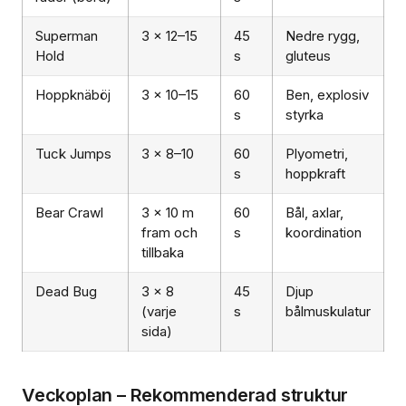
Superman
3 × 12–15
45
Nedre rygg,
Hold
s
gluteus
Hoppknäböj
3 × 10–15
60
Ben, explosiv
s
styrka
Tuck Jumps
3 × 8–10
60
Plyometri,
s
hoppkraft
Bear Crawl
3 × 10 m
60
Bål, axlar,
fram och
s
koordination
tillbaka
Dead Bug
3 × 8
45
Djup
(varje
s
bålmuskulatur
sida)
Veckoplan – Rekommenderad struktur