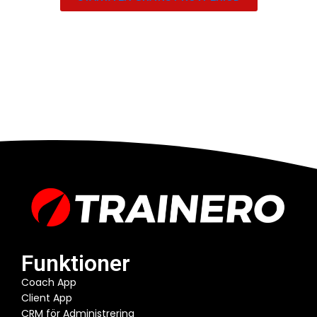
Funktioner
Coach App
Client App
CRM för Administrering