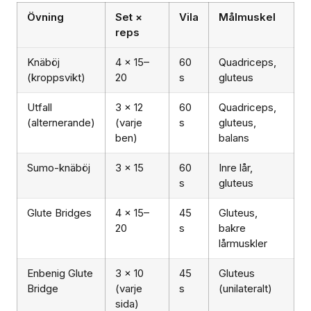
Övning
Set ×
Vila
Målmuskel
reps
Knäböj
4 × 15–
60
Quadriceps,
(kroppsvikt)
20
s
gluteus
Utfall
3 × 12
60
Quadriceps,
(alternerande)
(varje
s
gluteus,
ben)
balans
Sumo-knäböj
3 × 15
60
Inre lår,
s
gluteus
Glute Bridges
4 × 15–
45
Gluteus,
20
s
bakre
lårmuskler
Enbenig Glute
3 × 10
45
Gluteus
Bridge
(varje
s
(unilateralt)
sida)