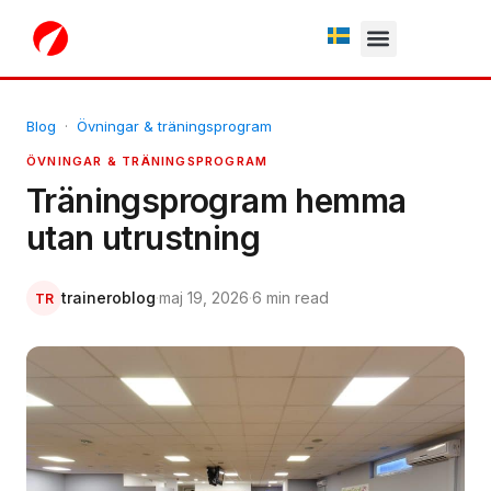
Fria testperiod
Blog
·
Övningar & träningsprogram
ÖVNINGAR & TRÄNINGSPROGRAM
Träningsprogram hemma
utan utrustning
traineroblog
·
maj 19, 2026
·
6 min read
TR