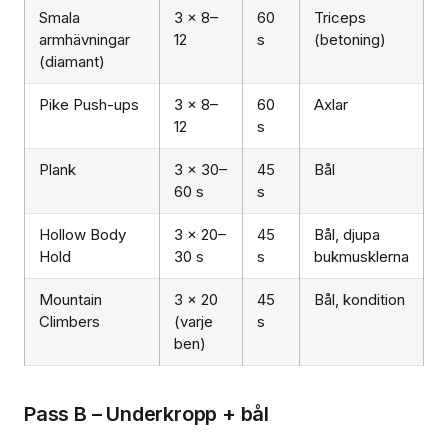
Smala
3 × 8–
60
Triceps
armhävningar
12
s
(betoning)
(diamant)
Pike Push-ups
3 × 8–
60
Axlar
12
s
Plank
3 × 30–
45
Bål
60 s
s
Hollow Body
3 × 20–
45
Bål, djupa
Hold
30 s
s
bukmusklerna
Mountain
3 × 20
45
Bål, kondition
Climbers
(varje
s
ben)
Pass B – Underkropp + bål