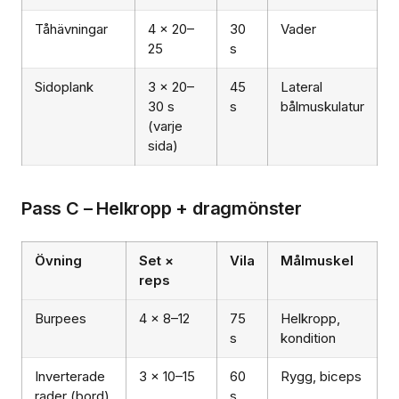
Tåhävningar
4 × 20–
30
Vader
25
s
Sidoplank
3 × 20–
45
Lateral
30 s
s
bålmuskulatur
(varje
sida)
Pass C – Helkropp + dragmönster
Övning
Set ×
Vila
Målmuskel
reps
Burpees
4 × 8–12
75
Helkropp,
s
kondition
Inverterade
3 × 10–15
60
Rygg, biceps
rader (bord)
s