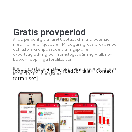
Gratis provperiod
Ahoy, personlig tränare! Upptäck din fulla potential
med Trainero! Njut av en 14-dagars gratis provperiod
och utforska anpassade träningsplaner,
expertvägledning och framstegsspårning – allt i en
bekväm app. Inga förpliktelser.
Registrera dig för din kostnadsfria provperiod nu och
[contact-form-7 id="4f8ed38" title="Contact
förbättra din träningsresa!
form 1 se"]