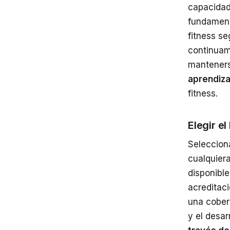
capacidad 
fundamenta
fitness s
continuam
mantenerse
aprendiza
fitness.
Elegir e
Seleccion
cualquier
disponibl
acreditaci
una cobert
y el desar