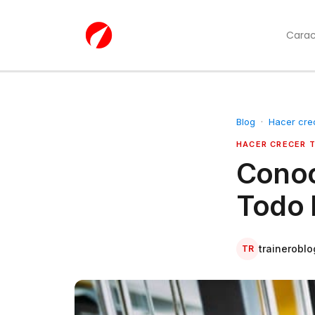
Carac
Blog
·
Hacer cre
HACER CRECER T
Conoc
Todo 
traineroblo
TR