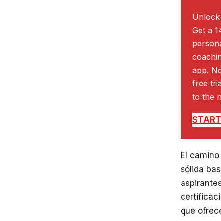
Unlock 
Get a 1
persona
coachin
app. No
free tr
to the n
START 
El camino
sólida bas
aspirante
certificac
que ofrec