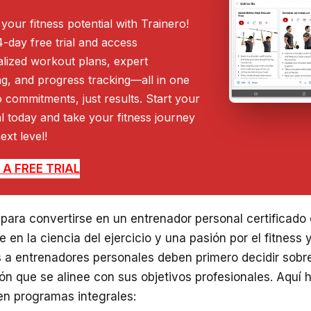
your fitness potential with Trainero!
4-day free trial and access
lized workout plans, expert
g, and progress tracking—all in one
 commitments, just results. Start your
ial today and take your fitness journey
ext level!
A FREE TRIAL
 para convertirse en un entrenador personal certificad
e en la ciencia del ejercicio y una pasión por el fitness y
s a entrenadores personales deben primero decidir sob
ión que se alinee con sus objetivos profesionales. Aquí
en programas integrales: