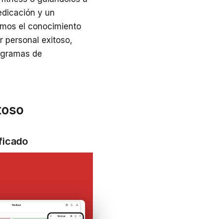
edicación y un
ramos el conocimiento
r personal exitoso,
rogramas de
toso
ficado