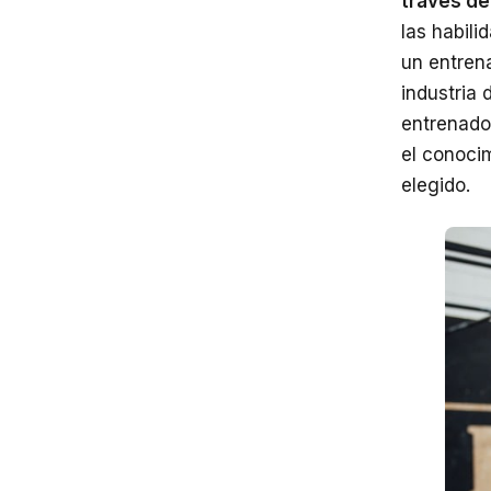
través de
las habil
un entren
industria 
entrenado
el conoci
elegido.