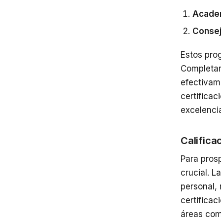
Academ
Consej
Estos pro
Completar
efectivame
certifica
excelencia
Califica
Para prosp
crucial. L
personal,
certifica
áreas como