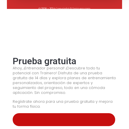
© 2008 – 2024 Copyright © Trainero.com
© 2008 – 2024 Copyright © Trainero.com
All rights reserved
All rights reserved
Prueba gratuita
Ahoy, ¡Entrenador personal! ¡Descubre todo tu
potencial con Trainero! Disfruta de una prueba
gratuita de 14 días y explora planes de entrenamiento
personalizados, orientación de expertos y
seguimiento del progreso, todo en una cómoda
aplicación. Sin compromiso.
Regístrate ahora para una prueba gratuita y mejora
tu forma física.
COMIENZA LA PRUEBA GRATUITA