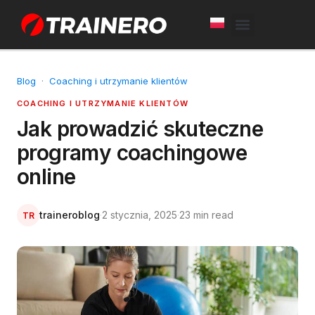
White Label
Free Trial
Blog
·
Coaching i utrzymanie klientów
COACHING I UTRZYMANIE KLIENTÓW
Jak prowadzić skuteczne
programy coachingowe
online
traineroblog
·
2 stycznia, 2025
·
23 min read
TR