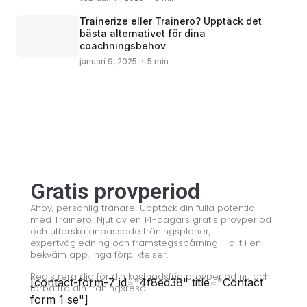
Trainerize eller Trainero? Upptäck det
bästa alternativet för dina
coachningsbehov
januari 9, 2025 · 5 min
© 2008 – 2024 Copyright © Trainero.com
© 2008 – 2024 Copyright © Trainero.com
All rights reserved
All rights reserved
Gratis provperiod
Ahoy, personlig tränare! Upptäck din fulla potential
med Trainero! Njut av en 14-dagars gratis provperiod
och utforska anpassade träningsplaner,
expertvägledning och framstegsspårning – allt i en
bekväm app. Inga förpliktelser.
Registrera dig för din kostnadsfria provperiod nu och
[contact-form-7 id="4f8ed38" title="Contact
förbättra din träningsresa!
form 1 se"]