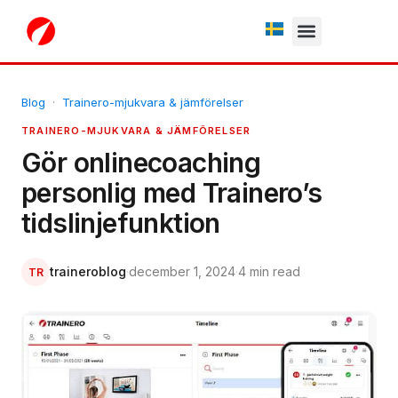
Fria testperiod
Blog
·
Trainero-mjukvara & jämförelser
TRAINERO-MJUKVARA & JÄMFÖRELSER
Gör onlinecoaching
personlig med Trainero’s
tidslinjefunktion
traineroblog
·
december 1, 2024
·
4 min read
TR