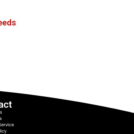
eeds
act
s
s
Service
licy