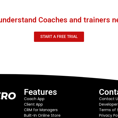
understand Coaches and trainers n
START A FREE TRIAL
Features
Cont
Coach App
Contact U
Client App
Developer
CRM for Managers
Terms of 
Built-In Online Store
Privacy Po